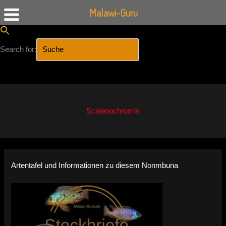
Malawi-Guru
Search for:
SEARCH BUTTON
Zum
Inhalt
springen
Sciaenochromis
Artentafel und Informationen zu diesem Nonmbuna