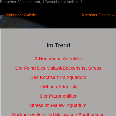
Besucher 34 insgesamt, 1 Besucher aktuell hier!
←
Vorheriger Galerie
Nächster Galerie
→
Im Trend
2-Nonmbuna Artenliste
Der Feind Des Malawi-Beckens Ist Stress
Das Kochsalz Im Aquarium
1-Mbuna Artenliste
Der Patronenfilter
Stress Im Malawi Aquarium
Kuckuckswelse Und Malawisee Buntbarsche