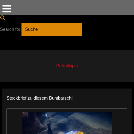
Search for:
SEARCH BUTTON
Zum
Inhalt
springen
Petrotilapia
Steckbrief zu diesem Buntbarsch!