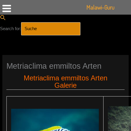
Malawi-Guru
Search for:
SEARCH BUTTON
Zum
Inhalt
springen
Metriaclima emmiltos Arten
Metriaclima emmiltos Arten
Galerie