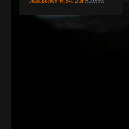
Utaka Becken mit 540 Liter
(510.559)