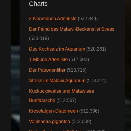
Charts
2-Nonmbuna Artenliste
(532.844)
Der Feind des Malawi-Beckens ist Stress
(523.019)
Das Kochsalz im Aquarium
(520.261)
1-Mbuna Artenliste
(517.693)
Der Patronenfilter
(513.715)
Stress im Malawi Aquarium
(513.214)
Kuckuckswelse und Malawisee
Buntbarsche
(512.567)
Kieselalgen-Diatomeen
(512.396)
Vallisneria gigantea
(512.069)