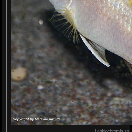
Labidochromis sp. ‚