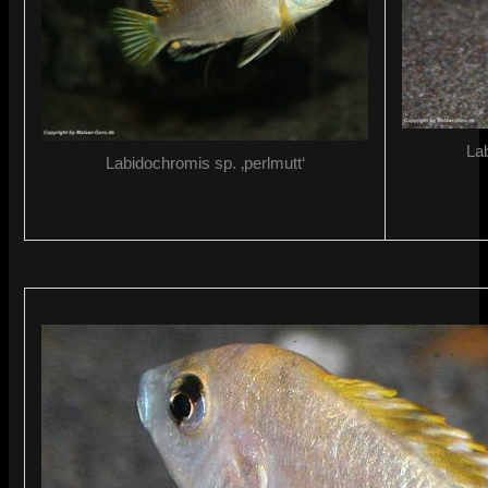
Lab
Labidochromis sp. ‚perlmutt‘