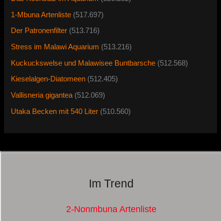
1-Mbuna Artenliste
(517.697)
Der Patronenfilter
(513.716)
Stress im Malawi Aquarium
(513.216)
Kuckuckswelse und Malawisee Buntbarsche
(512.568)
Kieselalgen-Diatomeen
(512.405)
Vallisneria gigantea
(512.069)
Utaka Becken mit 540 Liter
(510.560)
Im Trend
2-Nonmbuna Artenliste