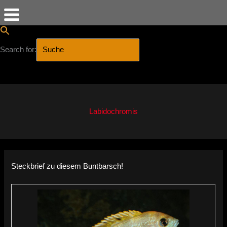
Search for:
SEARCH BUTTON
Zum
Inhalt
springen
Labidochromis
Steckbrief zu diesem Buntbarsch!