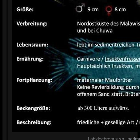
Labidochromis sp. ‚perlmu