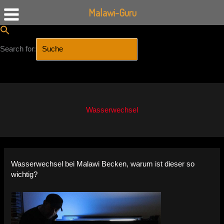
Malawi-Guru
Search for:
SEARCH BUTTON
Zum
Inhalt
springen
Wasserwechsel
Wasserwechsel bei Malawi Becken, warum ist dieser so
wichtig?