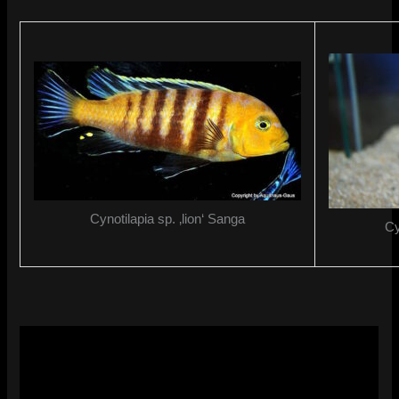
Cynotilapia sp. ‚lion‘ Sanga
Cy