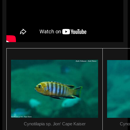
Cynotilapia sp. ‚lion‘ Cape Kaiser
Cynot