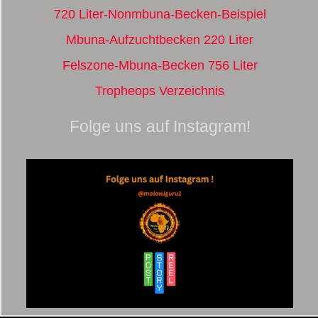
720 Liter-Nonmbuna-Becken-Beispiel
Mbuna-Aufzuchtbecken 220 Liter
Felszone-Mbuna-Becken 756 Liter
Tropheops Verzeichnis
Folge uns auf Instagram!