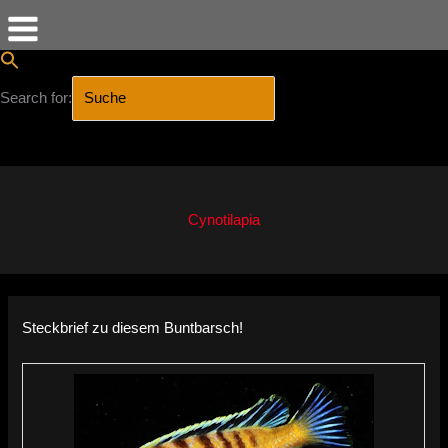
Search for:
SEARCH BUTTON
Zum
Inhalt
springen
Cynotilapia
Steckbrief zu diesem Buntbarsch!