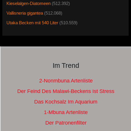
Kieselalgen-Diatomeen
(512.392)
Vallisneria gigantea
(512.068)
Utaka Becken mit 540 Liter
(510.559)
Im Trend
2-Nonmbuna Artenliste
Der Feind Des Malawi-Beckens Ist Stress
Das Kochsalz Im Aquarium
1-Mbuna Artenliste
Der Patronenfilter