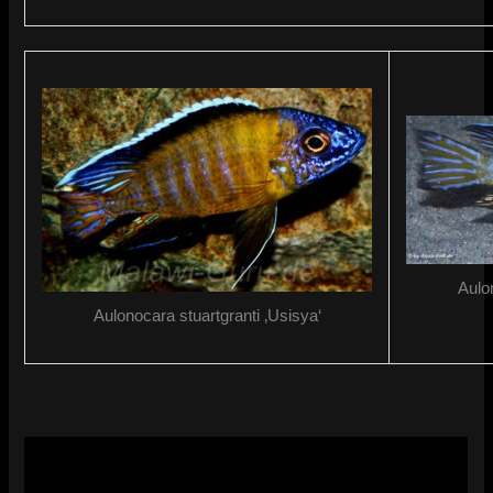
Aulo
Aulonocara stuartgranti ‚Usisya‘