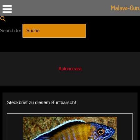
Malawi-Gur
Search for:
SEARCH BUTTON
Zum
Inhalt
springen
Aulonocara
Steckbrief zu diesem Buntbarsch!