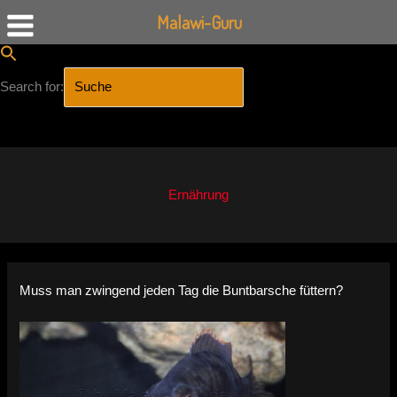
Malawi-Guru
Search for:
SEARCH BUTTON
Zum
Inhalt
springen
Ernährung
Muss man zwingend jeden Tag die Buntbarsche füttern?