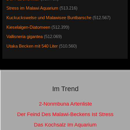
Stress im Malawi Aquarium
(513.216)
Kuckuckswelse und Malawisee Buntbarsche
(512.567)
Kieselalgen-Diatomeen
(512.399)
Vallisneria gigantea
(512.069)
Utaka Becken mit 540 Liter
(510.560)
Im Trend
2-Nonmbuna Artenliste
Der Feind Des Malawi-Beckens Ist Stress
Das Kochsalz Im Aquarium