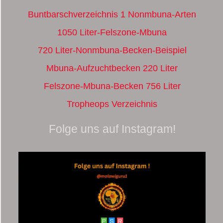
Buntbarschverzeichnis 1 Nonmbuna-Arten
1050 Liter-Felszone-Mbuna
720 Liter-Nonmbuna-Becken-Beispiel
Mbuna-Aufzuchtbecken 220 Liter
Felszone-Mbuna-Becken 756 Liter
Tropheops Verzeichnis
Folge uns auf Instagram!