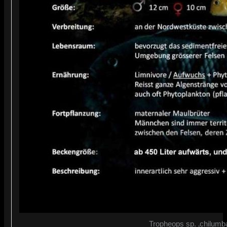
Tropheops sp. ‚chilumba