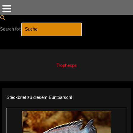
Search for:
SEARCH BUTTON
Zum
Inhalt
springen
Tropheops
Steckbrief zu diesem Buntbarsch!