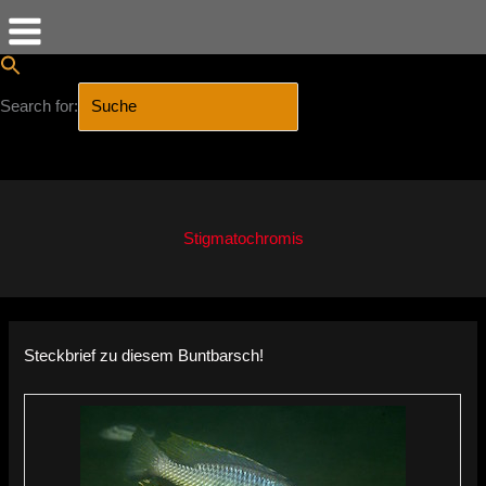
Search for:
SEARCH BUTTON
Zum
Inhalt
springen
Stigmatochromis
Steckbrief zu diesem Buntbarsch!