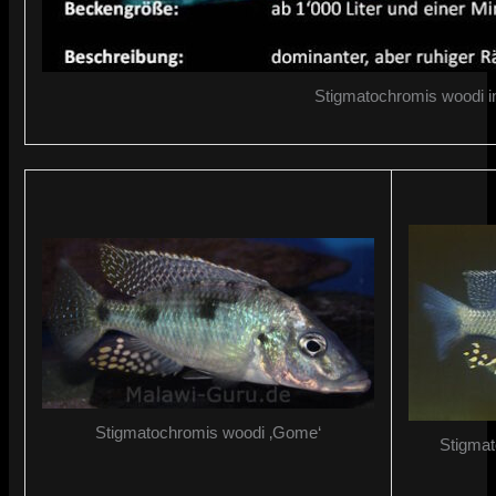
Stigmatochromis woodi in
Stigmatochromis woodi ‚Gome‘
Stigmat