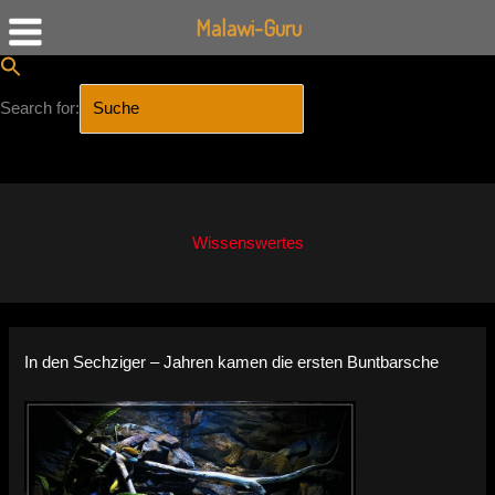
Malawi-Guru
Search for:
SEARCH BUTTON
Zum
Inhalt
springen
Wissenswertes
In den Sechziger – Jahren kamen die ersten Buntbarsche