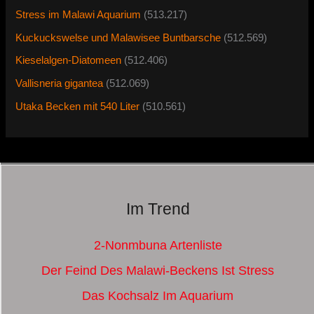
Stress im Malawi Aquarium
(513.217)
Kuckuckswelse und Malawisee Buntbarsche
(512.569)
Kieselalgen-Diatomeen
(512.406)
Vallisneria gigantea
(512.069)
Utaka Becken mit 540 Liter
(510.561)
Im Trend
2-Nonmbuna Artenliste
Der Feind Des Malawi-Beckens Ist Stress
Das Kochsalz Im Aquarium