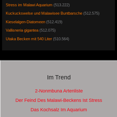
Stress im Malawi Aquarium
(513.222)
Kuckuckswelse und Malawisee Buntbarsche
(512.575)
Kieselalgen-Diatomeen
(512.419)
Vallisneria gigantea
(512.075)
Utaka Becken mit 540 Liter
(510.564)
Im Trend
2-Nonmbuna Artenliste
Der Feind Des Malawi-Beckens Ist Stress
Das Kochsalz Im Aquarium