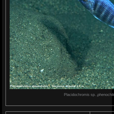
Placidochromis sp. ‚phenochil