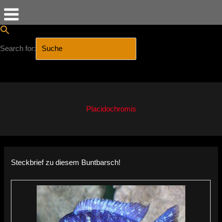
Search for:
SEARCH BUTTON
Zum
Inhalt
springen
Placidochromis
Steckbrief zu diesem Buntbarsch!