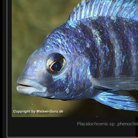
Placidochromis sp. ‚phenochil