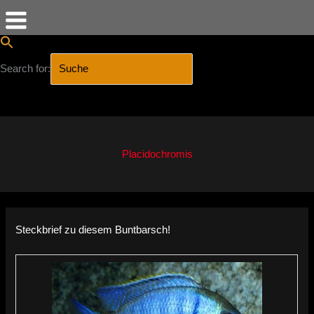
Search for:
SEARCH BUTTON
Zum
Inhalt
springen
Placidochromis
Steckbrief zu diesem Buntbarsch!