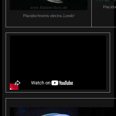
Placido
Placidochromis electra ‚Londo‘