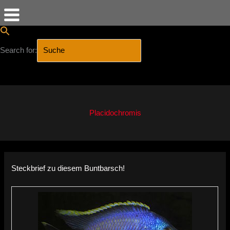
Search for:
SEARCH BUTTON
Zum
Inhalt
springen
Placidochromis
Steckbrief zu diesem Buntbarsch!