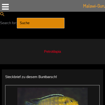
Malawi-Gur
Search for:
SEARCH BUTTON
Zum
Inhalt
springen
Petrotilapia
Steckbrief zu diesem Buntbarsch!