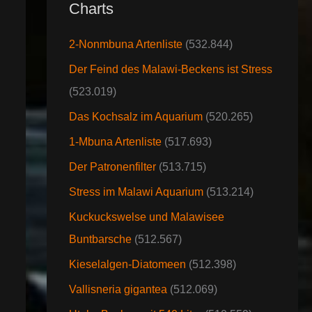
Charts
2-Nonmbuna Artenliste
(532.844)
Der Feind des Malawi-Beckens ist Stress
(523.019)
Das Kochsalz im Aquarium
(520.265)
1-Mbuna Artenliste
(517.693)
Der Patronenfilter
(513.715)
Stress im Malawi Aquarium
(513.214)
Kuckuckswelse und Malawisee
Buntbarsche
(512.567)
Kieselalgen-Diatomeen
(512.398)
Vallisneria gigantea
(512.069)