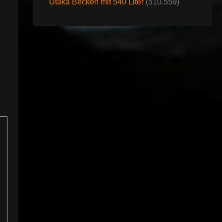
Utaka Becken mit 540 Liter
(510.559)