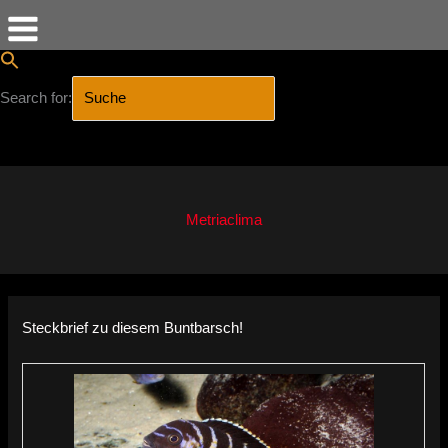
Search for:
SEARCH BUTTON
Zum
Inhalt
springen
Metriaclima
Steckbrief zu diesem Buntbarsch!