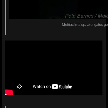
Metriaclima sp. ‚elongatus g