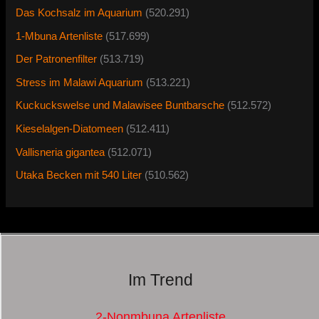
Das Kochsalz im Aquarium
(520.291)
1-Mbuna Artenliste
(517.699)
Der Patronenfilter
(513.719)
Stress im Malawi Aquarium
(513.221)
Kuckuckswelse und Malawisee Buntbarsche
(512.572)
Kieselalgen-Diatomeen
(512.411)
Vallisneria gigantea
(512.071)
Utaka Becken mit 540 Liter
(510.562)
Im Trend
2-Nonmbuna Artenliste