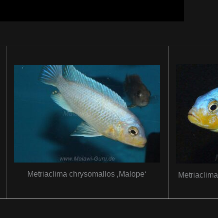
Metriaclima chrysomallos ‚Malope‘
Metriaclim