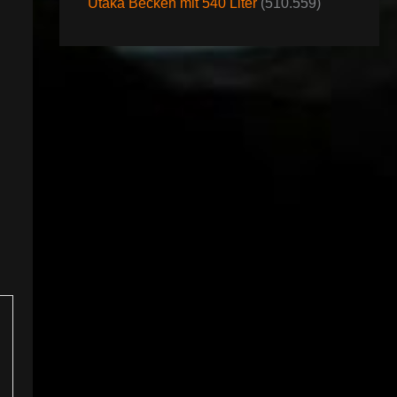
Utaka Becken mit 540 Liter
(510.559)