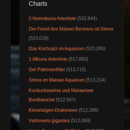
Charts
2-Nonmbuna Artenliste
(532.844)
Der Feind des Malawi-Beckens ist Stress
(523.019)
Das Kochsalz im Aquarium
(520.265)
1-Mbuna Artenliste
(517.693)
Der Patronenfilter
(513.715)
Stress im Malawi Aquarium
(513.214)
Kuckuckswelse und Malawisee
Buntbarsche
(512.567)
Kieselalgen-Diatomeen
(512.398)
Vallisneria gigantea
(512.069)