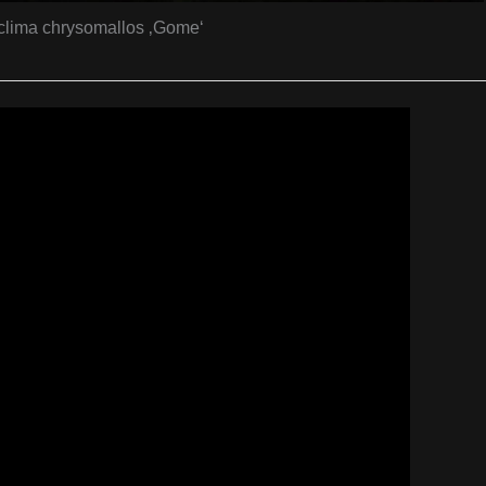
clima chrysomallos ‚Gome‘