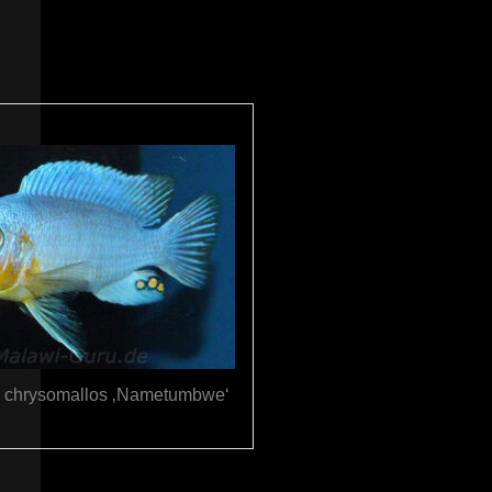
a chrysomallos ‚Nametumbwe‘