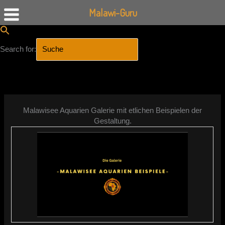
Malawi-Guru
Search for:
SEARCH BUTTON
Zum
Inhalt
springen
Malawisee Aquarien Galerie mit etlichen Beispielen der
Gestaltung.