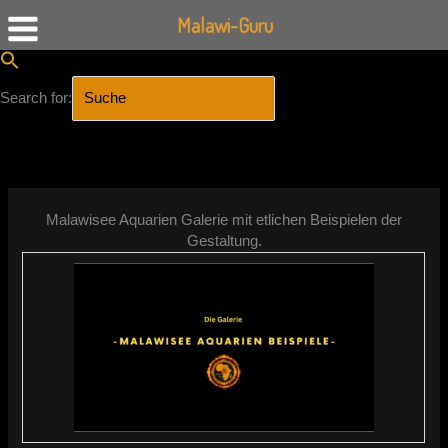
Malawi-Guru
Search for:
SEARCH BUTTON
Zum
Inhalt
springen
Malawisee Aquarien Galerie mit etlichen Beispielen der
Gestaltung.