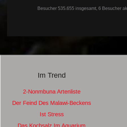
Besucher 535.655 insgesamt, 6 Besucher aktu
Im Trend
2-Nonmbuna Artenliste
Der Feind Des Malawi-Beckens
Ist Stress
Das Kochsalz Im Aquarium