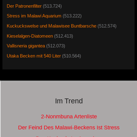
Der Patronenfilter
(513.724)
Stress im Malawi Aquarium
(513.222)
Kuckuckswelse und Malawisee Buntbarsche
(512.574)
Kieselalgen-Diatomeen
(512.413)
Vallisneria gigantea
(512.073)
Utaka Becken mit 540 Liter
(510.564)
Im Trend
2-Nonmbuna Artenliste
Der Feind Des Malawi-Beckens Ist Stress