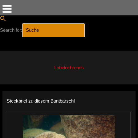
Search for:
SEARCH BUTTON
Zum
Inhalt
springen
Labidochromis
Steckbrief zu diesem Buntbarsch!