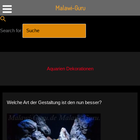
Malawi-Guru
Search for:
SEARCH BUTTON
Zum
Inhalt
springen
Aquarien Dekorationen
Welche Art der Gestaltung ist den nun besser?