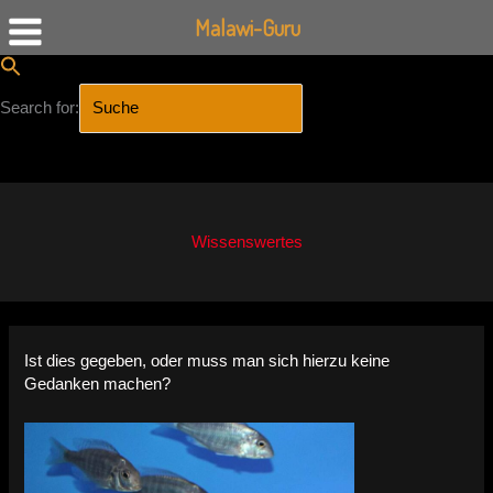
Malawi-Guru
Search for:
SEARCH BUTTON
Zum
Inhalt
springen
Wissenswertes
Ist dies gegeben, oder muss man sich hierzu keine
Gedanken machen?