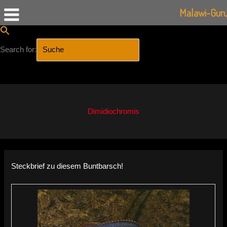
Malawi-Gur
Search for:
SEARCH BUTTON
Zum
Inhalt
springen
Dimidiochromis
Steckbrief zu diesem Buntbarsch!