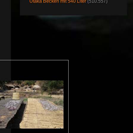
Utaka Becken mit 540 Liter
(510.557)