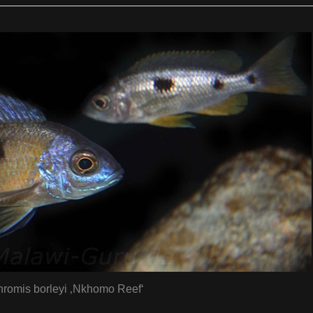
romis borleyi ‚Nkhomo Reef‘