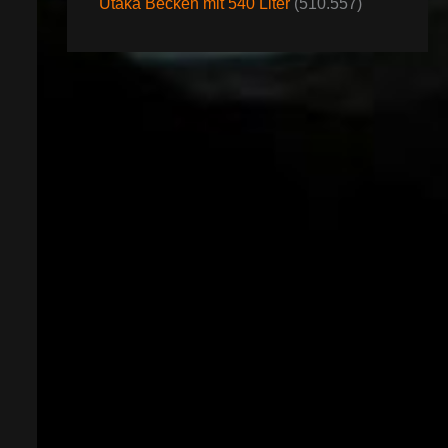
Utaka Becken mit 540 Liter
(510.557)