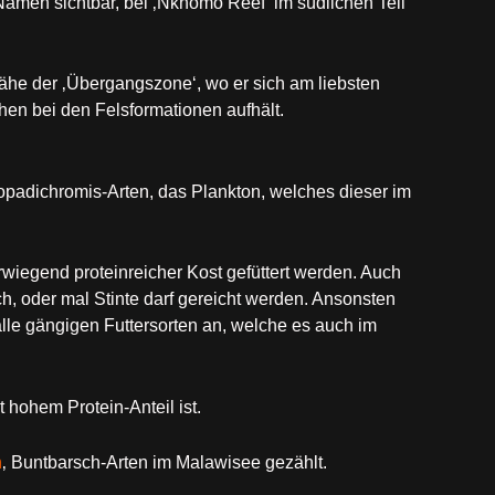
Namen sichtbar, bei ‚Nkhomo Reef‘ im südlichen Teil
ähe der ‚Übergangszone‘, wo er sich am liebsten
n bei den Felsformationen aufhält.
opadichromis-Arten, das Plankton, welches dieser im
wiegend proteinreicher Kost gefüttert werden. Auch
ch, oder mal Stinte darf gereicht werden. Ansonsten
lle gängigen Futtersorten an, welche es auch im
t hohem Protein-Anteil ist.
n
‚ Buntbarsch-Arten im Malawisee gezählt.