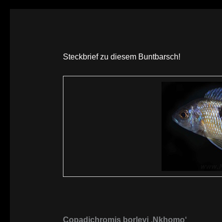
Steckbrief zu diesem Buntbarsch!
Copadichromis borleyi ‚Nkhomo‘