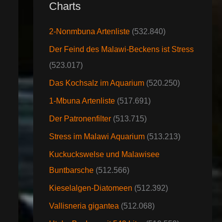
Charts
2-Nonmbuna Artenliste
(532.840)
Der Feind des Malawi-Beckens ist Stress
(523.017)
Das Kochsalz im Aquarium
(520.250)
1-Mbuna Artenliste
(517.691)
Der Patronenfilter
(513.715)
Stress im Malawi Aquarium
(513.213)
Kuckuckswelse und Malawisee
Buntbarsche
(512.566)
Kieselalgen-Diatomeen
(512.392)
Vallisneria gigantea
(512.068)