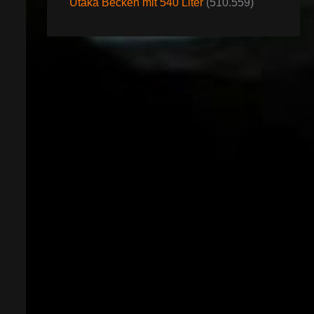
Utaka Becken mit 540 Liter
(510.559)