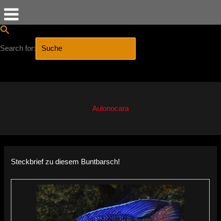
Search for:
SEARCH BUTTON
Zum
Inhalt
springen
Aulonocara
Steckbrief zu diesem Buntbarsch!