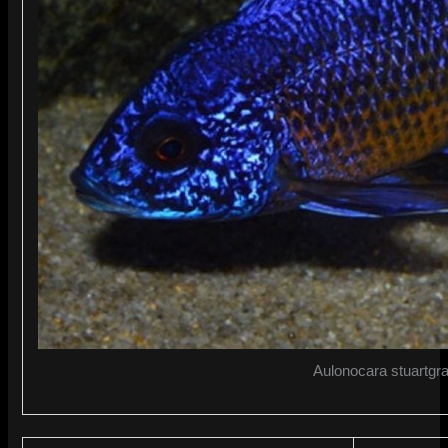
Aulonocara stuartgra