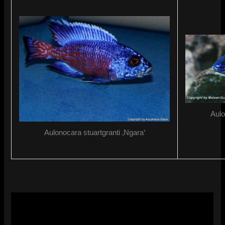
Aulo
Aulonocara stuartgranti ‚Ngara‘