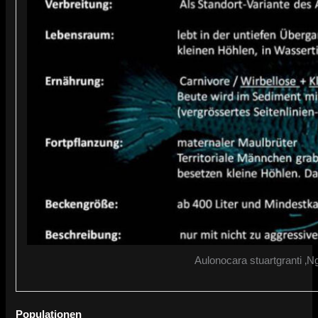
Aulonocara stuartgranti ‚Ng
Populationen