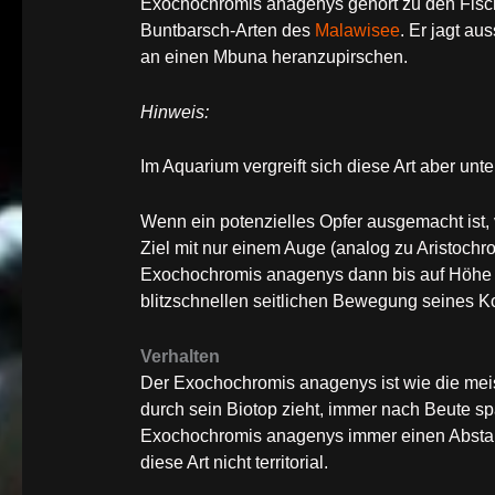
Exochochromis anagenys gehört zu den Fischf
Buntbarsch-Arten des
Malawisee
. Er jagt au
an einen Mbuna heranzupirschen.
Hinweis:
Im Aquarium vergreift sich diese Art aber u
Wenn ein potenzielles Opfer ausgemacht ist, v
Ziel mit nur einem Auge (analog zu Aristochrom
Exochochromis anagenys dann bis auf Höhe s
blitzschnellen seitlichen Bewegung seines K
Verhalten
Der Exochochromis anagenys ist wie die meis
durch sein Biotop zieht, immer nach Beute s
Exochochromis anagenys immer einen Abstand
diese Art nicht territorial.