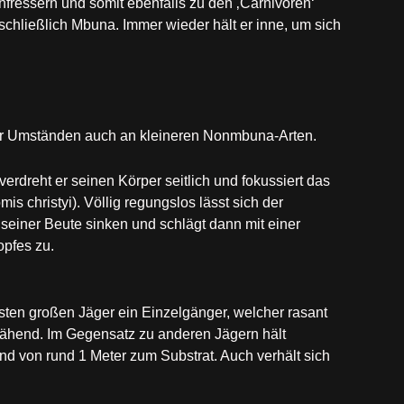
ressern und somit ebenfalls zu den ‚Carnivoren‘
sschließlich Mbuna. Immer wieder hält er inne, um sich
nter Umständen auch an kleineren Nonmbuna-Arten.
erdreht er seinen Körper seitlich und fokussiert das
is christyi). Völlig regungslos lässt sich der
einer Beute sinken und schlägt dann mit einer
opfes zu.
ten großen Jäger ein Einzelgänger, welcher rasant
pähend. Im Gegensatz zu anderen Jägern hält
 von rund 1 Meter zum Substrat. Auch verhält sich