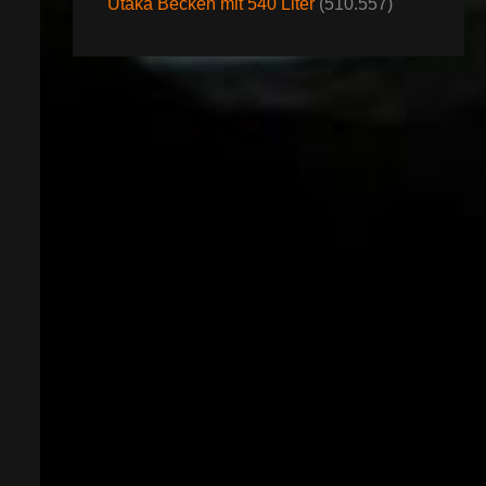
Utaka Becken mit 540 Liter
(510.557)