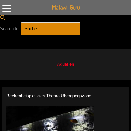
Malawi-Guru
Search for:
SEARCH BUTTON
Zum
Inhalt
springen
Aquarien
Beckenbeispiel zum Thema Übergangszone