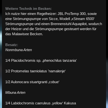
Weitere Technik im Becken:
Ich nutze hier einen Regelheizer: JBL ProTemp 300, sowie
eine Strömungspumpe von Sicce, Modell ‚xStream 6500‘
Strömungspumpe und einen Brennenstuhl Aquapilot, wodurch
der Heizer und die Strömungspumpe gesteuert werden für
das Malawisee Becken.
Besatz:
Nonmbuna Arten
1/4 Placidochromis sp. ‚phenochilus tanzania‘
1/2 Protomelas taeniolatus ’namalenje‘
1/2 Aulonocara stuartgranti ‚cobue‘
Mbuna Arten
1/4 Labidochromis caeruleus ‚yellow‘ Kakusa