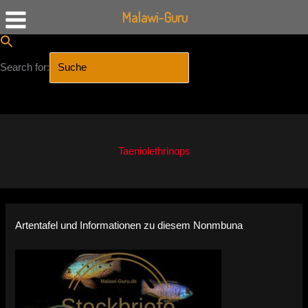
Malawi-Guru
Search for:
SEARCH BUTTON
Zum
Inhalt
springen
Taeniolethrinops
Artentafel und Informationen zu diesem Nonmbuna