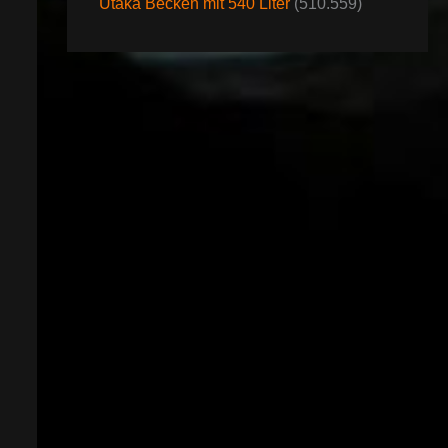
Utaka Becken mit 540 Liter
(510.559)