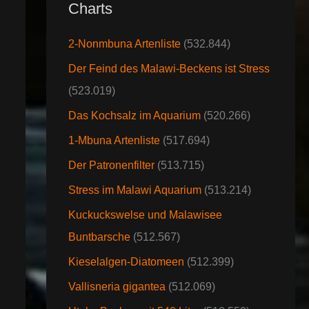
Charts
2-Nonmbuna Artenliste
(532.844)
Der Feind des Malawi-Beckens ist Stress
(523.019)
Das Kochsalz im Aquarium
(520.266)
1-Mbuna Artenliste
(517.694)
Der Patronenfilter
(513.715)
Stress im Malawi Aquarium
(513.214)
Kuckuckswelse und Malawisee
Buntbarsche
(512.567)
Kieselalgen-Diatomeen
(512.399)
Vallisneria gigantea
(512.069)