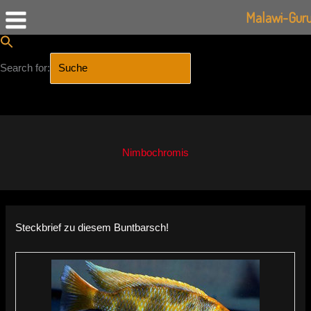
Malawi-Gur
Search for:
SEARCH BUTTON
Zum
Inhalt
springen
Nimbochromis
Steckbrief zu diesem Buntbarsch!