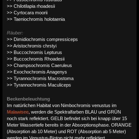
>> Chilotilapia rhoadesii
>> Cyrtocara moorii
>> Taeniochromis holotaenia
Räuber:
>> Dimidiochromis compressiceps
>> Aristochromis chrstyi
>> Buccochromis Lepturus
>> Buccochromis Rhoadesii
>> Champsochromis Caeruleus
>> Exochochromis Anagenys
>> Tyrannochromis Macrostoma
>> Tyrannochromis Maculiceps
Beckenbeleuchtung
Im natürlichen Habitat von Nimbochromis venustus im
Malawisee
, werden die Spektralfarben BLAU und GRÜN
noch stark reflektiert. GELB befindet sich bei knapp über 15
Meter Wassertiefe bereits in der Absorptionsphase. ORANGE
(Absorption ab 10 Meter) und ROT (Absorption ab 5 Meter)
werden im Venustus-Biotop nicht mehr reflektiert.