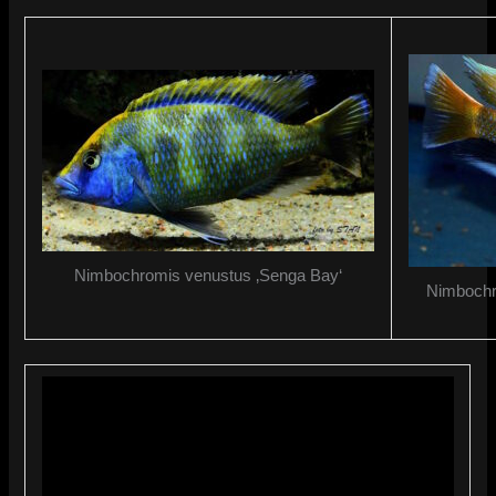
Nimbochromis venustus ‚Senga Bay‘
Nimbochr