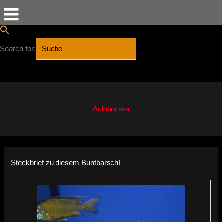
Search for:
SEARCH BUTTON
Zum
Inhalt
springen
Aulonocara
Steckbrief zu diesem Buntbarsch!