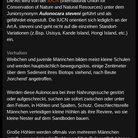
Die Art wird von der
IUCN
(International Union for
Conservation of Nature and Natural Resources) unter dem
Juniorsynonym
Aulonocara steveni
geführt und als
gefährdet eingestuft. Die IUCN orientiert sich lediglich an der
Art A. steveni und geht nicht auf die einzelnen Standort-
Variationen (z.Bsp. Usisya, Kande Island, Hongi Island, etc.)
ein.
Verhalten
Weibchen und juvenile Männchen bilden meist kleine Schulen
und werden hauptsächlich bewegungslos, einige Zentimeter
über dem Sediment ihres Biotops stehend, nach Beute
‚horchend‘ angetroffen.
Werden diese Aulonocara bei ihrer Nahrungssuche gestört
oder aufgeschreckt, suchen sie sofort zwischen oder unter
den Felsen, in Höhlen und Spalten, Schutz.
Geschlechtsreife
Männchen verteidigen kleine Höhlen als ihre Reviere, wo sie
kleine Nester auf dem Sandboden bauen.
Große Höhlen werden oftmals von mehreren Männchen