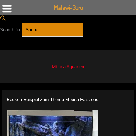
Malawi-Guru
Search for:
SEARCH BUTTON
Zum
Inhalt
springen
Mbuna Aquarien
Becken-Beispiel zum Thema Mbuna Felszone