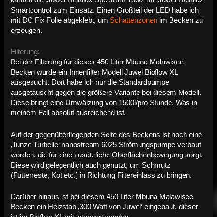
kamen die ‚Juwel Helialux Spectrum 1500‘ mit Juwel Helialux
Smartcontrol zum Einsatz. Einen Großteil der LED habe ich
mit DC Fix Folie abgeklebt, um
Schattenzonen
im Becken zu
erzeugen.
Filterung:
Bei der Filterung für dieses 450 Liter Mbuna Malawisee
Becken wurde ein Innenfilter Modell Juwel Bioflow XL
ausgesucht. Dort habe ich nur die Standardpumpe
ausgetauscht gegen die größere Variante bei diesem Modell.
Diese bringt eine Umwälzung von 1500l/pro Stunde. Was in
meinem Fall absolut ausreichend ist.
Auf der gegenüberliegenden Seite des Beckens ist noch eine
‚Tunze Turbelle‘ nanostream 6025 Strömungspumpe verbaut
worden, die für eine zusätzliche Oberflächenbewegung sorgt.
Diese wird gelegentlich auch genutzt, um Schmutz
(Futterreste, Kot etc.) in Richtung Filtereinlass zu bringen.
Darüber hinaus ist bei diesem 450 Liter Mbuna Malawisee
Becken ein Heizstab ‚300 Watt von Juwel‘ eingebaut, dieser