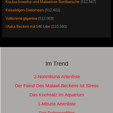
Kuckuckswelse und Malawisee Buntbarsche
(512.567)
Kieselalgen-Diatomeen
(512.402)
Vallisneria gigantea
(512.069)
Utaka Becken mit 540 Liter
(510.560)
Im Trend
2-Nonmbuna Artenliste
Der Feind Des Malawi-Beckens Ist Stress
Das Kochsalz Im Aquarium
1-Mbuna Artenliste
Der Patronenfilter