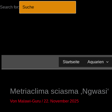
Search for:
SEARCH BUTTO
Zum
Inhalt
springen
Startseite
Aquarien
Metriaclima sciasma ‚Ngwasi‘
Von
Malawi-Guru
/
22. November 2025