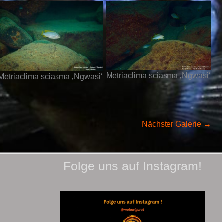
Metriaclima sciasma ‚Ngwasi‘
Metriaclima sciasma ‚Ngwasi‘
Nächster Galerie
→
Folge uns auf Instagram!