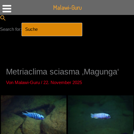
Malawi-Guru
Search for:
SEARCH BUTTON
Zum
Inhalt
springen
Metriaclima sciasma ‚Magunga‘
Von
Malawi-Guru
/
22. November 2025