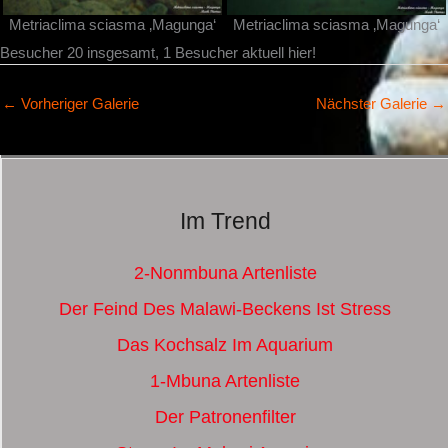
Metriaclima sciasma ‚Magunga‘
Metriaclima sciasma ‚Magunga‘
Besucher 20 insgesamt, 1 Besucher aktuell hier!
←
Vorheriger Galerie
Nächster Galerie
→
Im Trend
2-Nonmbuna Artenliste
Der Feind Des Malawi-Beckens Ist Stress
Das Kochsalz Im Aquarium
1-Mbuna Artenliste
Der Patronenfilter