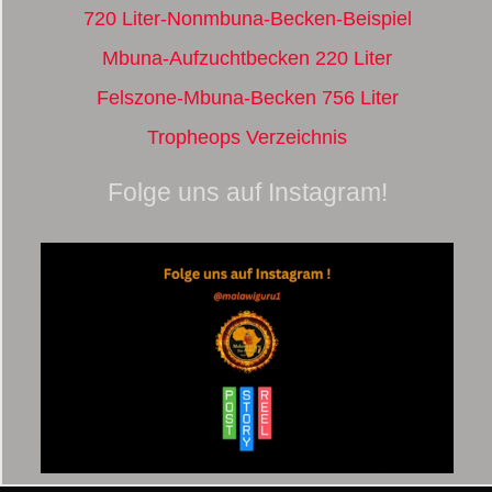
720 Liter-Nonmbuna-Becken-Beispiel
Mbuna-Aufzuchtbecken 220 Liter
Felszone-Mbuna-Becken 756 Liter
Tropheops Verzeichnis
Folge uns auf Instagram!