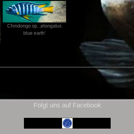
Chindongo sp. ‚elongatus
blue earth‘
Folgt uns auf Facebook