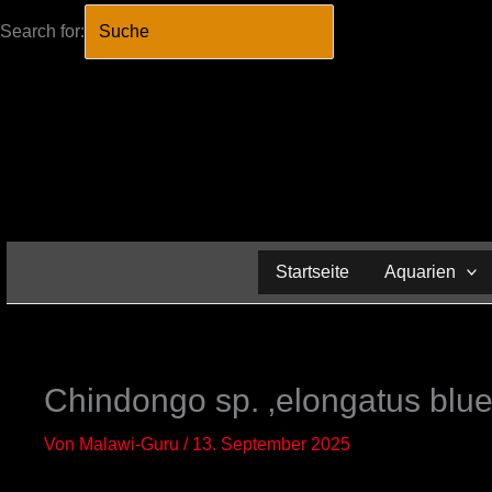
Search for:
SEARCH BUTTO
Zum
Inhalt
springen
Startseite
Aquarien
Chindongo sp. ‚elongatus blue
Von
Malawi-Guru
/
13. September 2025