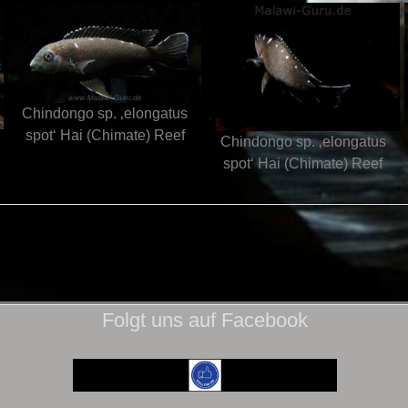
Chindongo sp. ‚elongatus
spot‘ Hai (Chimate) Reef
Chindongo sp. ‚elongatus
spot‘ Hai (Chimate) Reef
Folgt uns auf Facebook