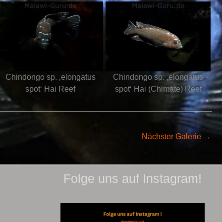
Chindongo sp. ‚elongatus
Chindongo sp. ‚elongatus
spot‘ Hai Reef
spot‘ Hai (Chimate) Reef
Nächster Galerie
→
Folge uns auf Instagram!