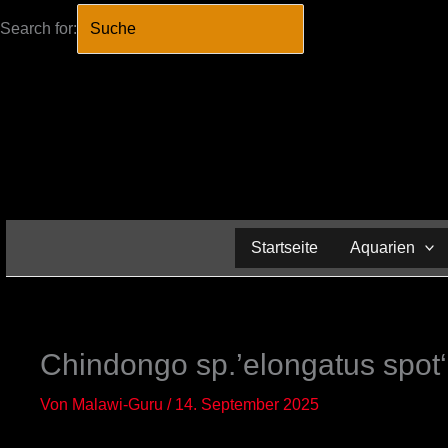
Search for:
SEARCH BUTTO
Zum
Inhalt
springen
Startseite
Aquarien
Chindongo sp.’elongatus spot‘
Von
Malawi-Guru
/
14. September 2025