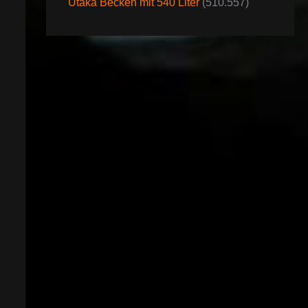
Utaka Becken mit 540 Liter
(510.557)