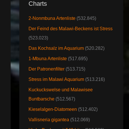
Charts
2-Nonmbuna Artenliste
(532.845)
Der Feind des Malawi-Beckens ist Stress
(523.023)
Das Kochsalz im Aquarium
(520.282)
1-Mbuna Artenliste
(517.695)
Der Patronenfilter
(513.715)
Stress im Malawi Aquarium
(513.216)
Kuckuckswelse und Malawisee
Buntbarsche
(512.567)
Kieselalgen-Diatomeen
(512.402)
Vallisneria gigantea
(512.069)