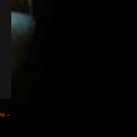
rag
→