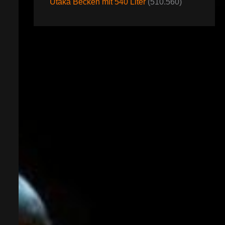
Utaka Becken mit 540 Liter
(510.560)