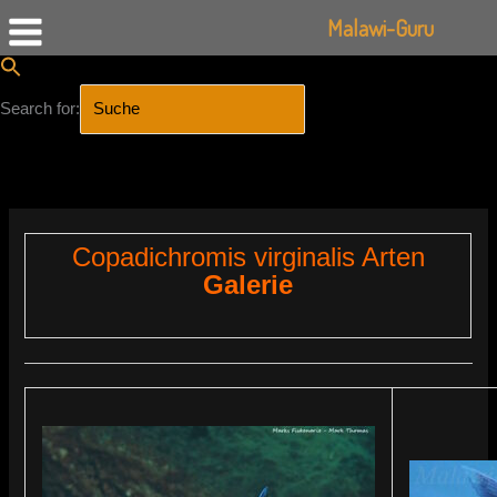
Malawi-Guru
Search for:
SEARCH BUTTON
Zum
Inhalt
springen
Copadichromis virginalis Arten
Galerie