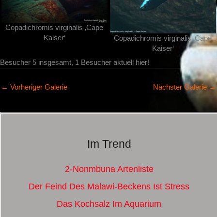
Copadichromis virginalis ‚Cape
Kaiser‘
Copadichromis virginalis ‚Cape
Kaiser‘
Besucher 5 insgesamt, 1 Besucher aktuell hier!
←
Vorheriger Galerie
Nächster Galerie
→
Im Trend
2-Nonmbuna Artenliste
Der Feind Des Malawi-Beckens Ist Stress
Das Kochsalz Im Aquarium