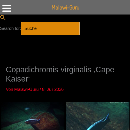
Malawi-Guru
Search for:
SEARCH BUTTON
Zum
Inhalt
springen
Copadichromis virginalis ‚Cape
Kaiser‘
Von
Malawi-Guru
/
8. Juli 2026