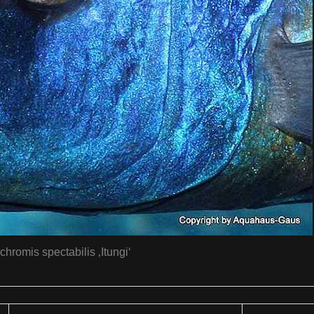
hromis spectabilis ‚Itungi‘