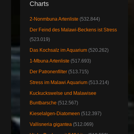
Charts
2-Nonmbuna Artenliste
(532.844)
Der Feind des Malawi-Beckens ist Stress
(523.019)
Das Kochsalz im Aquarium
(520.262)
1-Mbuna Artenliste
(517.693)
Der Patronenfilter
(513.715)
Stress im Malawi Aquarium
(513.214)
Kuckuckswelse und Malawisee
Buntbarsche
(512.567)
Kieselalgen-Diatomeen
(512.397)
Vallisneria gigantea
(512.069)