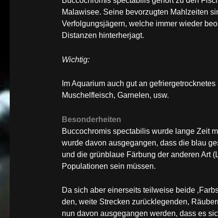
Buccochromis spectabilis gehört zu den Fisc
Malawisee. Seine bevorzugten Mahlzeiten si
Verfolgungsjägern, welche immer wieder beob
Distanzen hinterherjagt.
Wichtig:
Im Aquarium auch gut an gefriergetrocknetes
Muschelfleisch, Garnelen, usw.
Besonderheiten
Buccochromis spectabilis wurde lange Zeit m
wurde davon ausgegangen, dass die blau ge
und die grünblaue Färbung der anderen Art (L
Populationen sein müssen.
Da sich aber einerseits teilweise beide ‚Farb
den, weite Strecken zurücklegenden, Räubern
nun davon ausgegangen werden, dass es sich