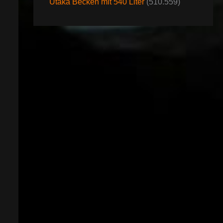
Utaka Becken mit 540 Liter
(510.559)