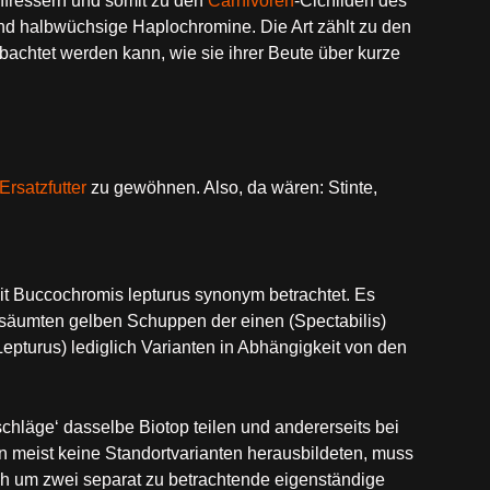
hfressern und somit zu den
Carnivoren
-Cichliden des
nd halbwüchsige Haplochromine. Die Art zählt zu den
achtet werden kann, wie sie ihrer Beute über kurze
Ersatzfutter
zu gewöhnen. Also, da wären: Stinte,
it Buccochromis lepturus synonym betrachtet. Es
säumten gelben Schuppen der einen (Spectabilis)
epturus) lediglich Varianten in Abhängigkeit von den
schläge‘ dasselbe Biotop teilen und andererseits bei
 meist keine Standortvarianten herausbildeten, muss
 um zwei separat zu betrachtende eigenständige