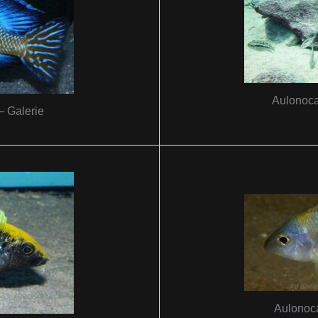
Aulonoca
– Galerie
Aulonoca