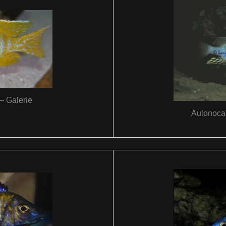
– Galerie
Aulonocar