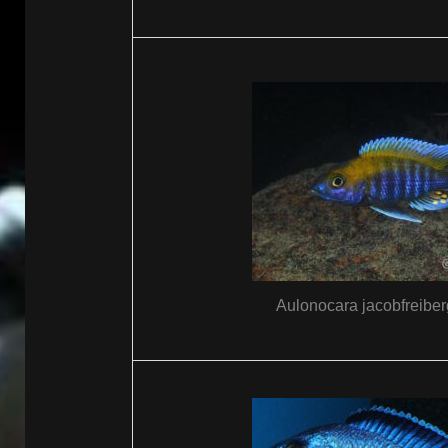
Aulonocara jacobfreiber