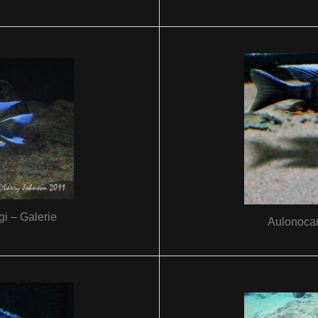
gi – Galerie
Aulonocar