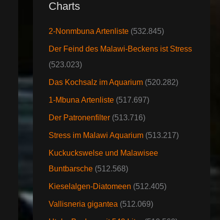
Charts
2-Nonmbuna Artenliste
(532.845)
Der Feind des Malawi-Beckens ist Stress
(523.023)
Das Kochsalz im Aquarium
(520.282)
1-Mbuna Artenliste
(517.697)
Der Patronenfilter
(513.716)
Stress im Malawi Aquarium
(513.217)
Kuckuckswelse und Malawisee
Buntbarsche
(512.568)
Kieselalgen-Diatomeen
(512.405)
Vallisneria gigantea
(512.069)