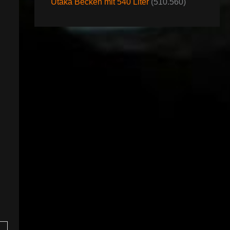
Utaka Becken mit 540 Liter
(510.560)