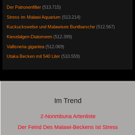
Der Patronenfilter
(513.715)
Stress im Malawi Aquarium
(513.214)
Kuckuckswelse und Malawisee Buntbarsche
(512.567)
Kieselalgen-Diatomeen
(512.399)
Vallisneria gigantea
(512.069)
Utaka Becken mit 540 Liter
(510.559)
Im Trend
2-Nonmbuna Artenliste
Der Feind Des Malawi-Beckens Ist Stress