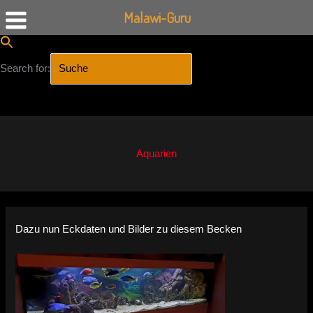
Malawi-Guru
Search for:
SEARCH BUTTON
Zum
Inhalt
springen
Aquarien
Dazu nun Eckdaten und Bilder zu diesem Becken